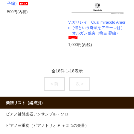
子編）
500円(内税)
V.ガリレイ Qual miracolo Amor
e（何という奇蹟をアモーレは）
オルガン独奏（穐吉 馨編）
1,000円(内税)
全
18
件
1
-
18
表示
< 前
次 >
楽譜リスト（編成別）
ピアノ鍵盤楽器アンサンブル・ソロ
ピアノ三重奏（ピアノトリオ:Pf＋２つの楽器）