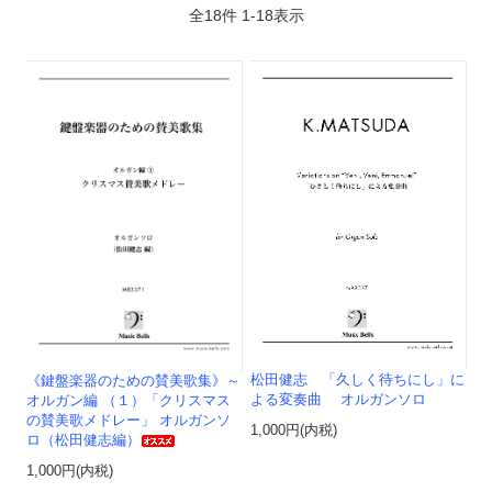
全
18
件
1
-
18
表示
松田健志 「久しく待ちにし」に
《鍵盤楽器のための賛美歌集》～
よる変奏曲 オルガンソロ
オルガン編 （１）「クリスマス
の賛美歌メドレー」 オルガンソ
1,000円(内税)
ロ（松田健志編）
1,000円(内税)