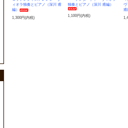
ィオラ独奏とピアノ（深川 甫
独奏とピアノ（深川 甫編）
ヴ
編）
甫
1,100円(内税)
1,300円(内税)
1,