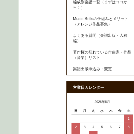
編成別楽譜一覧（まずはココか
ら！）
Music Bellsの仕組みとメリット
（アレンジ作品募集）
よくある質問（楽譜出版・入稿
編）
著作権の切れている作曲家・作品
（音楽）リスト
楽譜出版申込み・変更
営業日カレンダー
2026年8月
日
月
火
水
木
金
土
1
2
3
4
5
6
7
8