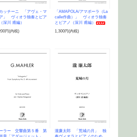
カッチーニ 「アヴェ・マ
「AMAPOLA/アマポーラ（La
ア」 ヴィオラ独奏とピア
calle作曲）」 ヴィオラ独奏
（深川 甫編）
とピアノ（深川 甫編）
200円(内税)
1,300円(内税)
ーラー 交響曲第５番 第
瀧廉太郎 「荒城の月」 独
楽章「アダージェット」
奏ヴィオラとピアノのため