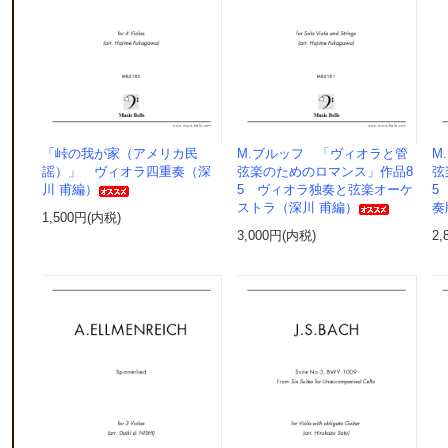
「峠の我が家（アメリカ民
M.ブルッフ 「ヴィオラと管
M
謡）」 ヴィオラ四重奏（深
弦楽のためのロマンス」作品8
弦
川 甫編）
5 ヴィオラ独奏と弦楽オーケ
5
ストラ（深川 甫編）
奏
1,500円(内税)
3,000円(内税)
2,