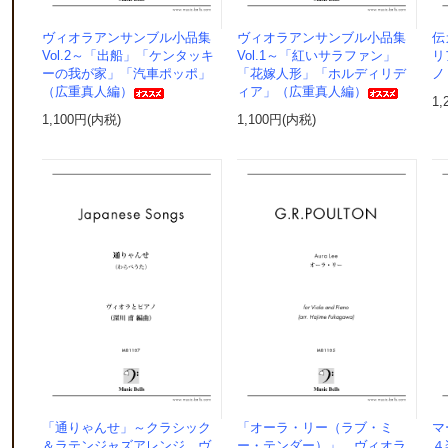
ヴィオラアンサンブル小品集
ヴィオラアンサンブル小品集
伝
Vol.2～「出船」「ケンタッキ
Vol.1～「紅いサラファン」
リ
ーの我が家」「汽車ポッポ」
「花嫁人形」「ホルディリデ
ノ
（広重真人編）
ィア」（広重真人編）
1,
1,100円(内税)
1,100円(内税)
「通りゃんせ」～クラシック
「オーラ・リー（ラブ・ミ
マ
＆ラテンジャズアレンジ ヴ
ー・テンダー）」 ヴィオラ
４