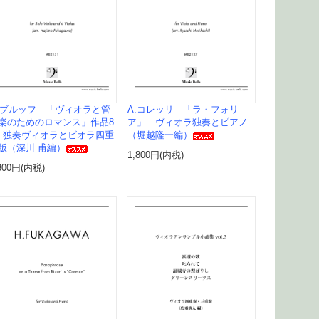
.ブルッフ 「ヴィオラと管
A.コレッリ 「ラ・フォリ
楽のためのロマンス」作品8
ア」 ヴィオラ独奏とピアノ
 独奏ヴィオラとビオラ四重
（堀越隆一編）
版（深川 甫編）
1,800円(内税)
800円(内税)