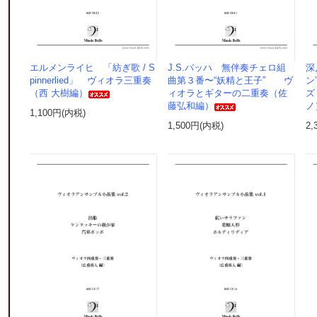
エルメンライヒ 「紡ぎ歌 / S
J.S.バッハ 無伴奏チェロ組
深
pinnerlied」 ヴィオラ三重奏
曲第３番〜“妖精と王子” ヴ
ン
（西 大樹編）
ィオラとギターの二重奏（佐
ズ
藤弘和編）
ノ
1,100円(内税)
1,500円(内税)
2,