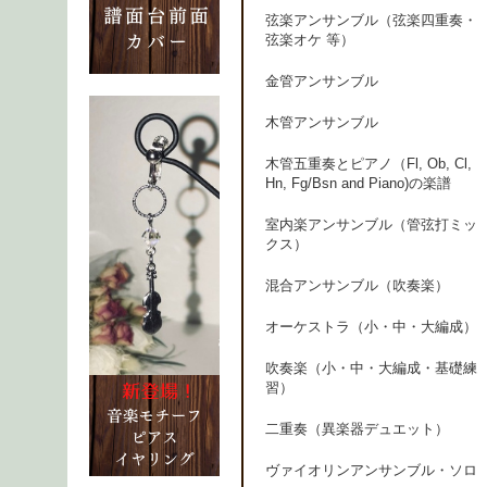
弦楽アンサンブル（弦楽四重奏・
弦楽オケ 等）
金管アンサンブル
木管アンサンブル
木管五重奏とピアノ（Fl, Ob, Cl,
Hn, Fg/Bsn and Piano)の楽譜
室内楽アンサンブル（管弦打ミッ
クス）
混合アンサンブル（吹奏楽）
オーケストラ（小・中・大編成）
吹奏楽（小・中・大編成・基礎練
習）
二重奏（異楽器デュエット）
ヴァイオリンアンサンブル・ソロ