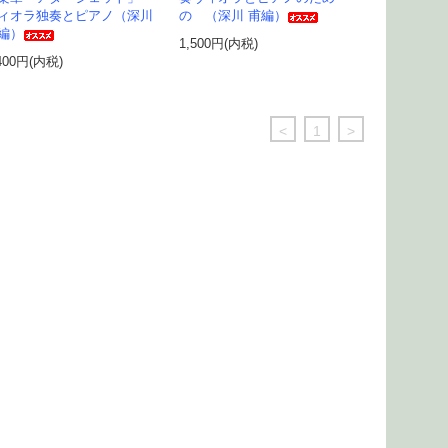
ィオラ独奏とピアノ（深川
の （深川 甫編）
編）
1,500円(内税)
400円(内税)
<
1
>