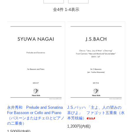
全
4
件
1
-
4
表示
永井秀和 Prelude and Sonatina
J.S.バッハ 「主よ、人の望みの
For Bassoon or Cello and Piano
喜びよ」 ファゴット五重奏（水
（バスーンまたはチェロとピアノ
本芳枝編）
の二重奏）
1,200円(内税)
1,500円(内税)