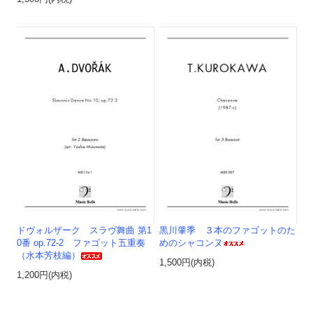
ドヴォルザーク スラヴ舞曲 第1
黒川肇季 ３本のファゴットのた
0番 op.72-2 ファゴット五重奏
めのシャコンヌ
（水本芳枝編）
1,500円(内税)
1,200円(内税)