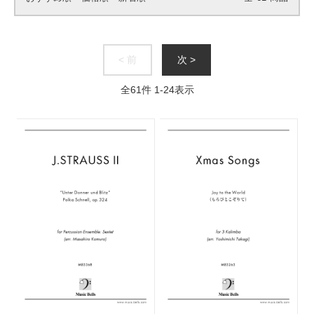
< 前
次 >
全
61
件
1
-
24
表示