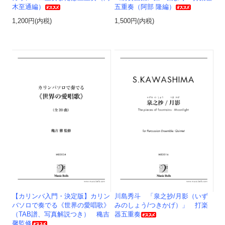
木至通編）
五重奏（阿部 隆編）
1,200円(内税)
1,500円(内税)
【カリンバ入門・決定版】カリン
川島秀斗 「泉之抄/月影（いず
バソロで奏でる《世界の愛唱歌》
みのしょう/つきかげ）」 打楽
（TAB譜、写真解説つき） 穐吉
器五重奏
馨監修