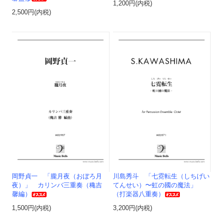
1,200円(内税)
2,500円(内税)
岡野貞一 「朧月夜（おぼろ月
川島秀斗 「七霓転生（しちげい
夜）」 カリンバ三重奏（穐吉
てんせい）〜虹の國の魔法」
馨編）
（打楽器八重奏）
1,500円(内税)
3,200円(内税)