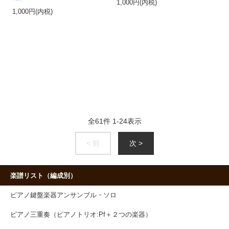
1,000円(内税)
1,000円(内税)
全
61
件
1
-
24
表示
< 前
次 >
楽譜リスト（編成別）
ピアノ鍵盤楽器アンサンブル・ソロ
ピアノ三重奏（ピアノトリオ:Pf＋２つの楽器）