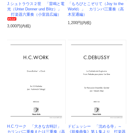
J.シュトラウス２世 「雷鳴と電
「もろびとこぞりて（Joy to the
光（Unter Donner und Blitz）」
World）」 カリンバ三重奏（高
打楽器六重奏（小室昌広編）
木至通編）
1,200円(内税)
3,000円(内税)
H.C.ワーク 「大きな古時計」
ドビュッシー 「沈める寺」～
カリンバ二重奏または三重奏（高
《前奏曲集》第１集より 打楽器