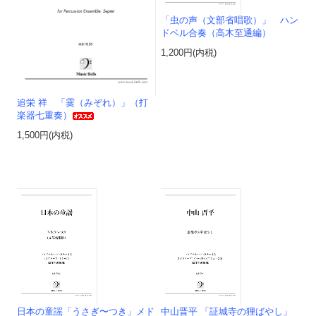
「虫の声（文部省唱歌）」 ハン
ドベル合奏（高木至通編）
1,200円(内税)
追栄 祥 「霙（みぞれ）」（打
楽器七重奏）
1,500円(内税)
日本の童謡「うさぎ〜つき」メド
中山晋平 「証城寺の狸ばやし」