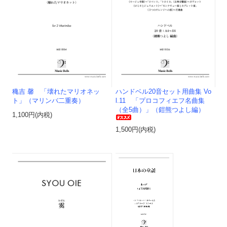
穐吉 馨 「壊れたマリオネッ
ハンドベル20音セット用曲集 Vo
ト」（マリンバ二重奏）
l.11 「プロコフィエフ名曲集
（全5曲）」（鎧熊つよし編）
1,100円(内税)
1,500円(内税)