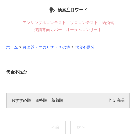
検索注目ワード
アンサンブルコンテスト
ソロコンテスト
結婚式
楽譜背面カバー
オータムコンサート
ホーム
>
邦楽器・オカリナ・その他
>
代金不足分
代金不足分
おすすめ順
価格順
新着順
全
2
商品
< 前
次 >