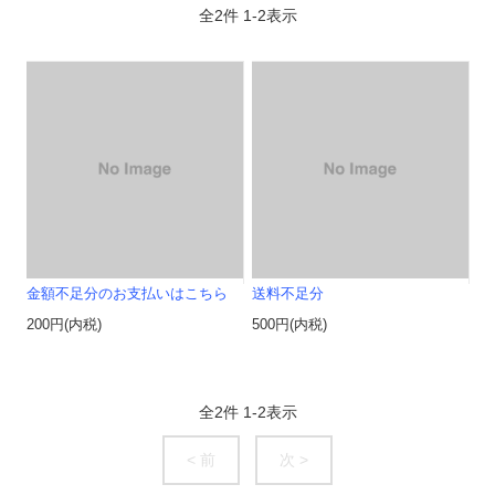
全
2
件
1
-
2
表示
金額不足分のお支払いはこちら
送料不足分
200円(内税)
500円(内税)
全
2
件
1
-
2
表示
< 前
次 >