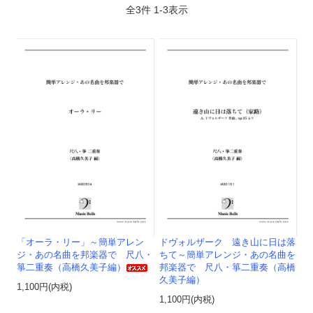
全
3
件
1
-
3
表示
「オーラ・リー」～簡単アレン
ドヴォルザーク 遠き山に日は落
ジ・あの名曲を邦楽器で 尺八・
ちて～簡単アレンジ・あの名曲を
箏二重奏（高橋久美子編）
邦楽器で 尺八・箏二重奏（高橋
久美子編）
1,100円(内税)
1,100円(内税)