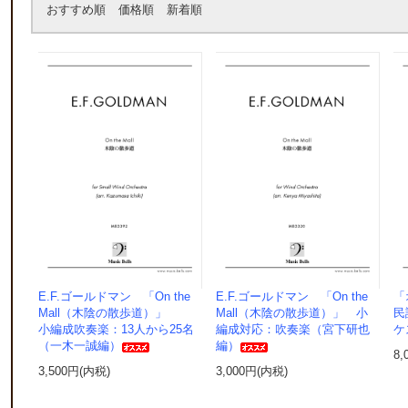
おすすめ順
価格順
新着順
E.F.ゴールドマン 「On the
E.F.ゴールドマン 「On the
「
Mall（木陰の散歩道）」
Mall（木陰の散歩道）」 小
民
小編成吹奏楽：13人から25名
編成対応：吹奏楽（宮下研也
ケ
（一木一誠編）
編）
8,
3,500円(内税)
3,000円(内税)