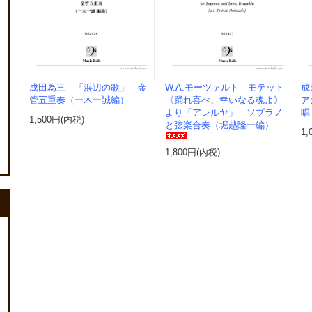
成田為三 「浜辺の歌」 金
W.A.モーツァルト モテット
成
管五重奏（一木一誠編）
《踊れ喜べ、幸いなる魂よ》
ア
より「アレルヤ」 ソプラノ
唱
1,500円(内税)
と弦楽合奏（堀越隆一編）
1,
1,800円(内税)