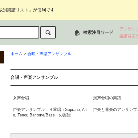
成別楽譜リスト」が便利です
アンサン
検索注目ワード
楽譜背面
ホーム
>
合唱・声楽アンサンブル
合唱・声楽アンサンブル
女声合唱
混声合唱の楽譜
声楽アンサンブル：４重唱（Soprano, Alt
声楽と器楽のアンサンブ
o, Tenor, Baritone/Bass）の楽譜