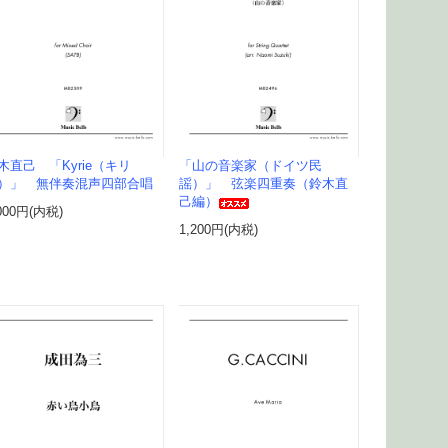
木直己 「Kyrie（キリ
「山の音楽家（ドイツ民
）」 無伴奏混声四部合唱
謡）」 弦楽四重奏（鈴木直
己編）
000円(内税)
1,200円(内税)