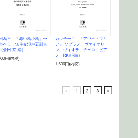
田為三 「赤い鳥小鳥」〜
カッチーニ 「アヴェ・マリ
カペラ：無伴奏混声五部合
ア」 ソプラノ、ヴァイオリ
（倉田 京 編）
ン、ヴィオラ、チェロ、ピア
ノ（RKKR編）
000円(内税)
1,500円(内税)
<
1
2
3
>