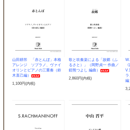
山田耕筰 「赤とんぼ」本格
歌と吹奏楽による「故郷（ふ
W
アレンジ ソプラノ、ヴァイ
るさと）」（岡野貞一 作曲／
《
オリンとピアノの三重奏（鈴
鎧熊つよし 編曲）
V
木直己編）
ラ
2,860円(内税)
編
1,100円(内税)
3,