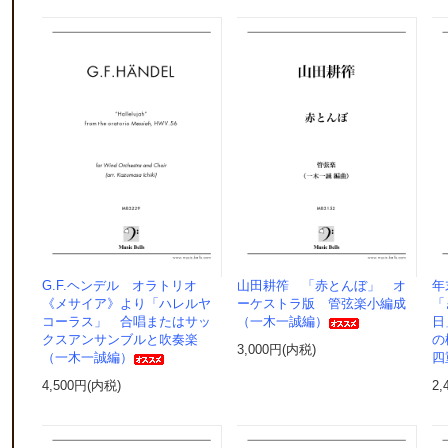
G.F.ヘンデル オラトリオ
山田耕筰 「赤とんぼ」 オ
年
《メサイア》より「ハレルヤ
ーケストラ版 管弦楽小編成
「
コーラス」 合唱またはサッ
（一木一誠編）
日
クスアンサンブルと吹奏楽
の
3,000円(内税)
（一木一誠編）
四
4,500円(内税)
2,