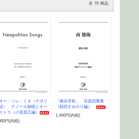
全
70
商品
オー・ソレ・ミオ（ナポリ
「横浜市歌」 弦楽四重奏
謡） テノール独唱とオー
（額田すみのり編）
ストラ（小室昌広編）
1,400円(内税)
000円(内税)