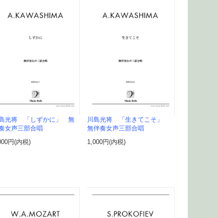
島光将 「しずかに」 無
川島光将 「生きてこそ」
奏女声三部合唱
無伴奏女声三部合唱
000円(内税)
1,000円(内税)