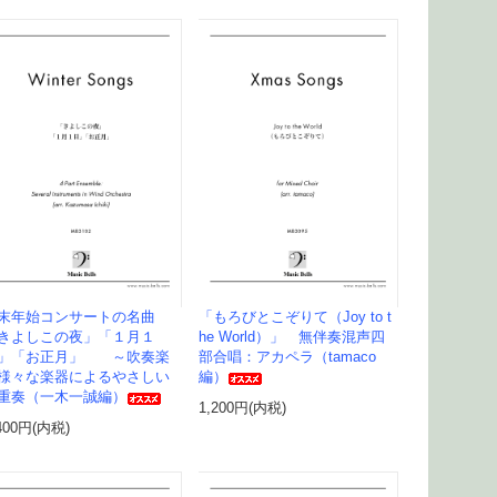
末年始コンサートの名曲
「もろびとこぞりて（Joy to t
きよしこの夜」「１月１
he World）」 無伴奏混声四
」「お正月」 ～吹奏楽
部合唱：アカペラ（tamaco
様々な楽器によるやさしい
編）
重奏（一木一誠編）
1,200円(内税)
400円(内税)