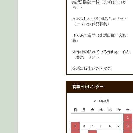
編成別楽譜一覧（まずはココか
ら！）
Music Bellsの仕組みとメリット
（アレンジ作品募集）
よくある質問（楽譜出版・入稿
編）
著作権の切れている作曲家・作品
（音楽）リスト
楽譜出版申込み・変更
営業日カレンダー
2026年8月
日
月
火
水
木
金
土
1
2
3
4
5
6
7
8