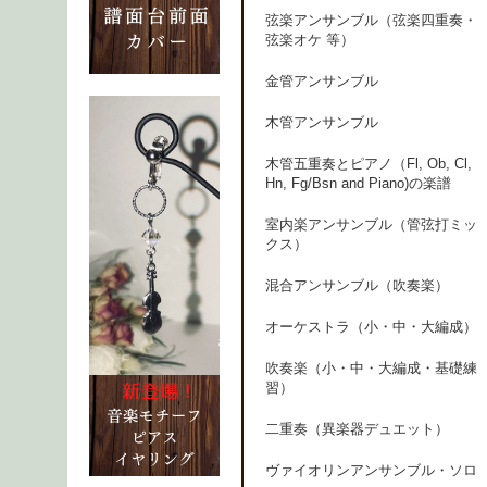
弦楽アンサンブル（弦楽四重奏・
弦楽オケ 等）
金管アンサンブル
木管アンサンブル
木管五重奏とピアノ（Fl, Ob, Cl,
Hn, Fg/Bsn and Piano)の楽譜
室内楽アンサンブル（管弦打ミッ
クス）
混合アンサンブル（吹奏楽）
オーケストラ（小・中・大編成）
吹奏楽（小・中・大編成・基礎練
習）
二重奏（異楽器デュエット）
ヴァイオリンアンサンブル・ソロ