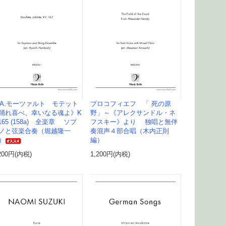
.A.モーツァルト モテット
プロコフィエフ 「 死の原
踊れ喜べ、幸いなる魂よ》K
野」～《アレクサンドル・ネ
.165 (158a) 全楽章 ソプ
フスキー》より 独唱と無伴
ノと弦楽合奏（堀越隆一
奏混声４部合唱（木内正則
）
編）
200円(内税)
1,200円(内税)