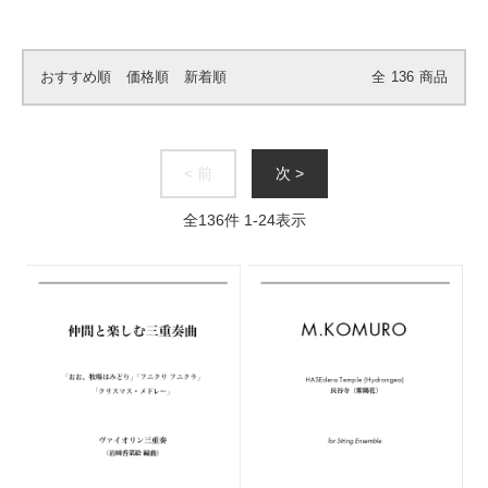
おすすめ順
価格順
新着順
全
136
商品
< 前
次 >
全
136
件
1
-
24
表示