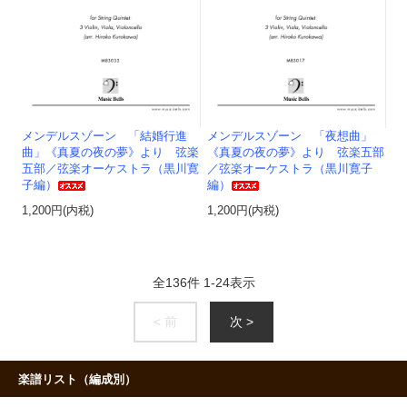
メンデルスゾーン 「結婚行進
メンデルスゾーン 「夜想曲」
曲」《真夏の夜の夢》より 弦楽
《真夏の夜の夢》より 弦楽五部
五部／弦楽オーケストラ（黒川寛
／弦楽オーケストラ（黒川寛子
子編）
編）
1,200円(内税)
1,200円(内税)
全
136
件
1
-
24
表示
< 前
次 >
楽譜リスト（編成別）