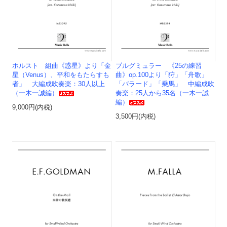
ホルスト 組曲《惑星》より「金
ブルグミュラー 《25の練習
星（Venus）、平和をもたらすも
曲》op.100より「狩」「舟歌」
者」 大編成吹奏楽：30人以上
「バラード」「乗馬」 中編成吹
（一木一誠編）
奏楽：25人から35名（一木一誠
編）
9,000円(内税)
3,500円(内税)