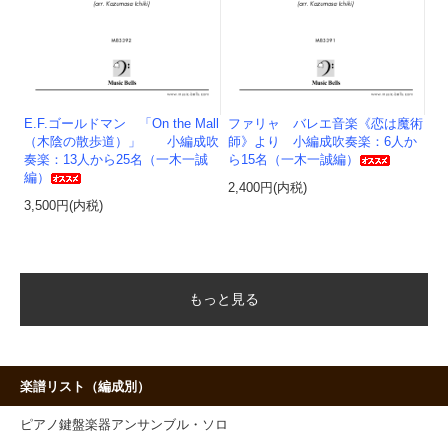
E.F.ゴールドマン 「On the Mall
ファリャ バレエ音楽《恋は魔術
（木陰の散歩道）」 小編成吹
師》より 小編成吹奏楽：6人か
奏楽：13人から25名（一木一誠
ら15名（一木一誠編）
編）
2,400円(内税)
3,500円(内税)
もっと見る
楽譜リスト（編成別）
ピアノ鍵盤楽器アンサンブル・ソロ