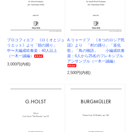
プロコフィエフ 《ロミオとジュ
A.リャードフ 《８つのロシア民
リエット》より「朝の踊り」
謡》より 「村の踊り」「道化
中〜大編成吹奏楽：40人以上
歌」「鳥の物語」 小編成吹奏
（一木一誠編）
楽：6人から25名のフレキシブル
アンサンブル（一木一誠編）
3,000円(内税)
2,500円(内税)