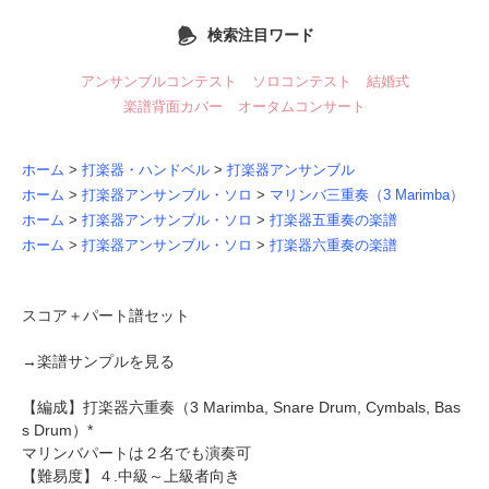
検索注目ワード
アンサンブルコンテスト
ソロコンテスト
結婚式
楽譜背面カバー
オータムコンサート
ホーム
>
打楽器・ハンドベル
>
打楽器アンサンブル
ホーム
>
打楽器アンサンブル・ソロ
>
マリンバ三重奏（3 Marimba）
ホーム
>
打楽器アンサンブル・ソロ
>
打楽器五重奏の楽譜
ホーム
>
打楽器アンサンブル・ソロ
>
打楽器六重奏の楽譜
スコア＋パート譜セット
→
楽譜サンプルを見る
【編成】
打楽器六重奏
（3 Marimba, Snare Drum, Cymbals, Bas
s Drum）*
マリンバパートは２名でも演奏可
【難易度】４.中級～上級者向き