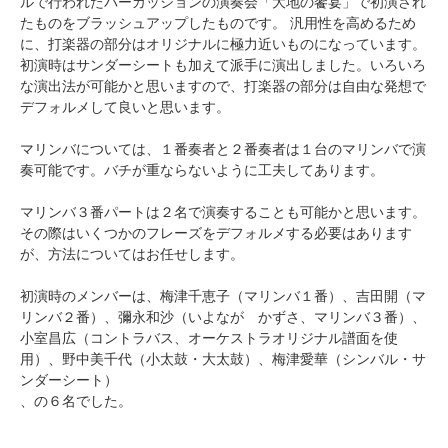
ルで行われたパーカッションの演奏会「大地の饗宴」で初演され
たものをブラッシュアップしたものです。 汎用性を高めるため
に、打楽器の部分はオリジナルに極力近いものになっています。
初演時はサンダーシートも加えて派手に演出しました。いろいろ
な演出法が可能かと思いますので、打楽器の部分は自由な発想で
デフォルメして良いと思います。
マリンバについては、１番奏者と２番奏者は１台のマリンバで演
奏可能です。バチが重ならないように工夫してあります。
マリンバ３番パートは２名で演奏することも可能かと思います。
その際はいくつかのフレーズをデフォルメする必要はあります
が、方法についてはお任せします。
初演時のメンバーは、梅津千恵子（マリンバ１番）、吉田開（マ
リンバ２番）、彌永和沙（いよなが かずさ、マリンバ３番）、
小室昌広（コントラバス、オーケストラオリジナル譜面を使
用）、野中美千代（小太鼓・大太鼓）、梅津愛華（シンバル・サ
ンダーシート）
、の６名でした。