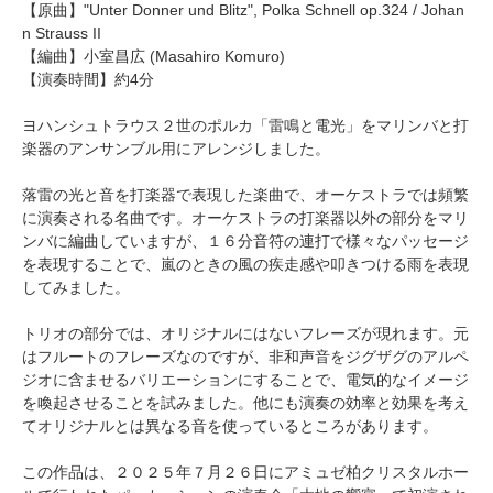
【原曲】
"Unter Donner und Blitz", Polka Schnell op.324
/ Johan
n Strauss II
【編曲】
小室昌広
(Masahiro Komuro)
【演奏時間】約4分
ヨハンシュトラウス２世のポルカ「雷鳴と電光」をマリンバと打
楽器のアンサンブル用にアレンジしました。
落雷の光と音を打楽器で表現した楽曲で、オーケストラでは頻繁
に演奏される名曲です。オーケストラの打楽器以外の部分をマリ
ンバに編曲していますが、１６分音符の連打で様々なパッセージ
を表現することで、嵐のときの風の疾走感や叩きつける雨を表現
してみました。
トリオの部分では、オリジナルにはないフレーズが現れます。元
はフルートのフレーズなのですが、非和声音をジグザグのアルペ
ジオに含ませるバリエーションにすることで、電気的なイメージ
を喚起させることを試みました。他にも演奏の効率と効果を考え
てオリジナルとは異なる音を使っているところがあります。
この作品は、２０２５年７月２６日にアミュゼ柏クリスタルホー